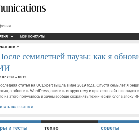
ефония
ЯТИЯ
МОИ КОНТАКТЫ
главное »
После семилетней паузы: как я обнов
ИИ
7.07.2026 – 00:19
оследняя статья на UCExpert вышла в мае 2019 года. Спустя семь лет я реш
рхив, а обновить WordPress, оживить старую тему и привести сайт в порядок
то из этого получилось и зачем вообще сохранять технический блог в эпоху И
итать полностью »
ры и тесты
техно
советы