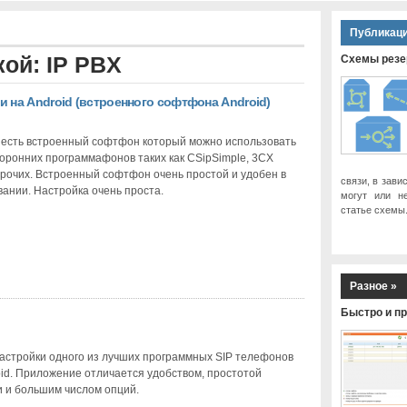
Публикаци
ой: IP PBX
Схемы резер
и на Android (встроенного софтфона Android)
d есть встроенный софтфон который можно использовать
оронних программафонов таких как CSipSimple, 3CX
прочих. Встроенный софтфон очень простой и удобен в
связи, в зави
ании. Настройка очень проста.
могут или н
статье схемы
Разное »
Быстро и пр
астройки одного из лучших программных SIP телефонов
id. Приложение отличается удобством, простотой
и и большим числом опций.