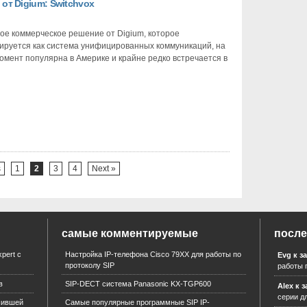
т Digium: Switchvox
Webex Meet
Безопаснос
ое коммерческое решение от Digium, которое
Security
ируется как система унифицированных коммуникаций, на
Loss
мент популярна в Америке и крайне редко встречается в
Yate
Новости
Унифициро
FMC
Skype
s
1
2
3
4
Next »
самые комментируемые
после
pert с
Настройка IP-телефона Cisco 79XX для работы по
Evg к з
протоколу SIP
работы 
в
SIP-DECT система Panasonic KX-TGP600
Alex к 
серии д
шившей
Самые популярные программные SIP IP-