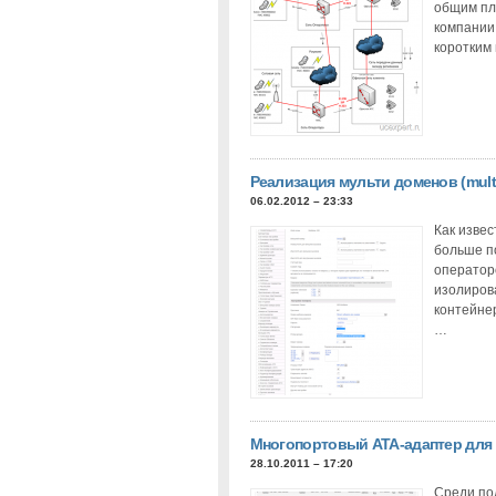
общим пл
компании
коротким
Реализация мульти доменов (multi 
06.02.2012 – 23:33
Как извес
больше п
оператор
изолирова
контейне
…
Многопортовый ATA-адаптер для 
28.10.2011 – 17:20
Среди по