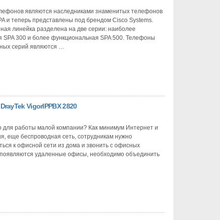
MOS
лефонов являются наследниками знаменитых телефонов
PA и теперь представлены под брендом Cisco Systems.
DNS
ная линейка разделена на две серии: наиболее
SIP шлюз
я SPA 300 и более функциональная SPA 500. Телефоны
SIP телефо
нных серий являются …
Panasonic
VMWare
H.323
CiscoExpo
Digium
telepresenc
rayTek VigorIPPBX 2820
PAP2T
VoIP-GSM
о для работы малой компании? Как минимум Интернет и
IP TV
я, еще беспроводная сеть, сотрудникам нужно
FoIP
ься к офисной сети из дома и звонить с офисных
 появляются удаленные офисы, необходимо объединить
SPA8800
Presence
IP-телефон
Cisco Unifi
iptables
CiscoConne
PSTN