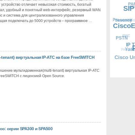
 устройство отличает невысокая стоимость, богатый
ал, удобный и понятный web-интерфейс, резервный WAN
с и система для централизованного управления
щая подключать до 5000 устройств – программное …
-tenant) виртуальная IP-АТС на базе FreeSWITCH
шение мультидоменная(multi-tenant) виртуальная IP-АТС
FreeSWITCH c лицензией Open Source.
коды сотов
TGP500
SPA3102
R Factor
VoIP TDM
Виртуальта
SPA2102
FreePBX
co: серии SPA300 и SPA500
Audiocodes
PRI