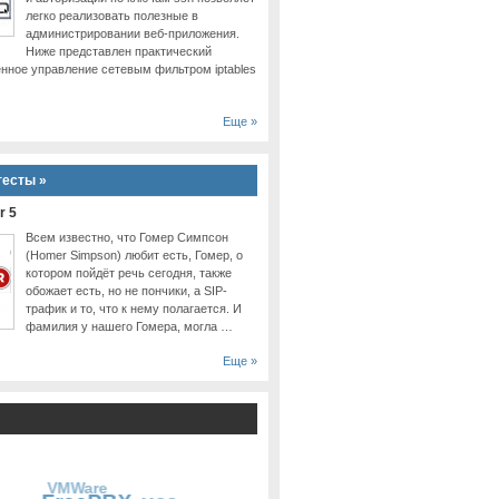
легко реализовать полезные в
администрировании веб-приложения.
Ниже представлен практический
ённое управление сетевым фильтром iptables
Еще »
тесты »
r 5
Всем известно, что Гомер Симпсон
(Homer Simpson) любит есть, Гомер, о
котором пойдёт речь сегодня, также
обожает есть, но не пончики, а SIP-
трафик и то, что к нему полагается. И
фамилия у нашего Гомера, могла …
Еще »