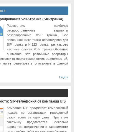
и »
вирования VoIP-транка (SIP-транка)
Рассмотрим наиболее
распространенные варианты
резервирования VoIP транка. Все
описанное ниже также справедливо для
SIP транка и H.323 транка, так как это
частные случаи VoIP транка.Обращаю
внимание, что различные операторы
симости от своих технических возможностей,
е могут реализовать описанные в данной
.
Еще »
осто: SIP-телефония от компании UIS
Компания UIS предлагает комплексный
подход по организации телефонной
связи всего за один день. При этом
заказчику предлагается несколько
вариантов подключения в зависимости
от потребностей и организации бизнеса.