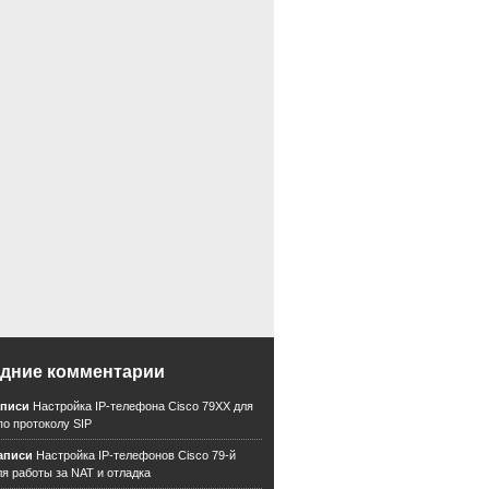
ing Server
ть
ванные коммуникации
дние комментарии
аписи
Настройка IP-телефона Cisco 79XX для
по протоколу SIP
записи
Настройка IP-телефонов Cisco 79-й
ля работы за NAT и отладка