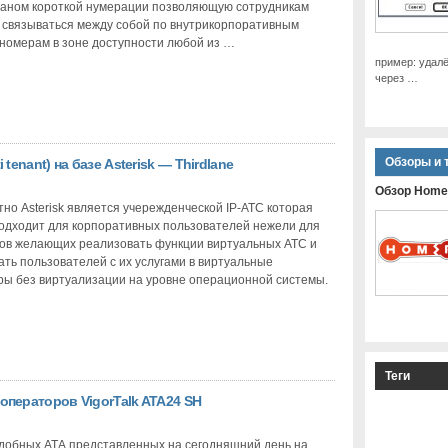
аном короткой нумерации позволяющую сотрудникам
 связываться между собой по внутрикорпоративным
 номерам в зоне доступности любой из …
пример: удал
через …
Обзоры и 
tenant) на базе Asterisk — Thirdlane
Обзор Home
тно Asterisk является учережденческой IP-АТС которая
одходит для корпоративных пользователей нежели для
ов желающих реализовать функции виртуальных АТС и
ть пользователей с их услугами в виртуальные
ры без виртуализации на уровне операционной системы.
Теги
операторов VigorTalk ATA24 SH
добных АТА представленных на сегодняшний день на