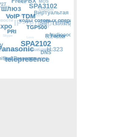
ых операторов
я АТС