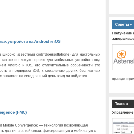
Советы »
Получение к
завершившей
ых устройств на Android и iOS
 широко известный софтфон(softphone) для настольных
 так же неплохую версию для мобильных устройств под
ием Android и iOS, его отличительные особенности это
ость и поддержка iOS, к сожалению других бесплатных
 аналогов на сегодняшний день вряд ли найдется.
приведен пр
Техно »
ergence (FMC)
Управление 
ed Mobile Convergence) — технология позволяющая
ь два типа сетей связи: фиксированную и мобильную с