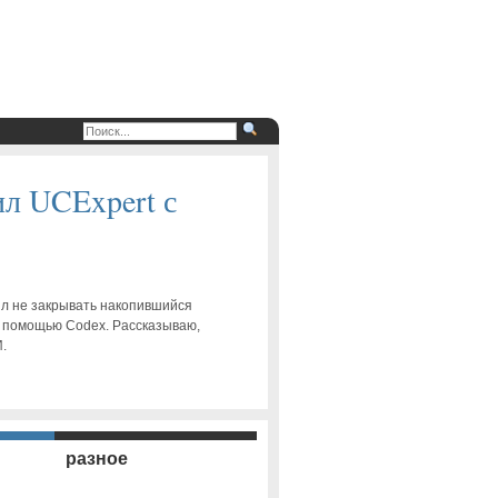
ил UCExpert с
ил не закрывать накопившийся
 с помощью Codex. Рассказываю,
И.
разное