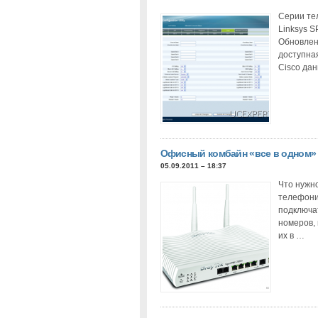
Серии те
Linksys S
Обновлен
доступна
Cisco да
Офисный комбайн «все в одном» D
05.09.2011 – 18:37
Что нужн
телефони
подключат
номеров,
их в …