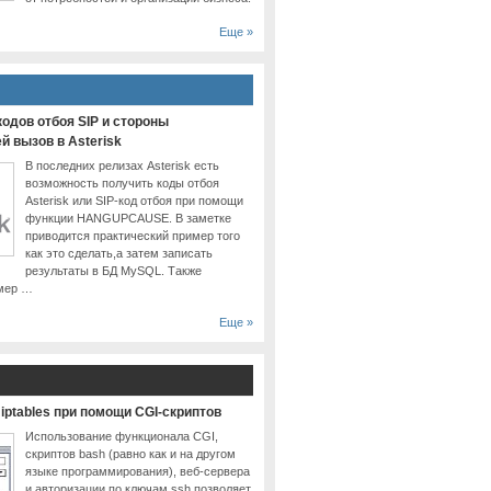
Еще »
одов отбоя SIP и стороны
 вызов в Asterisk
В последних релизах Asterisk есть
возможность получить коды отбоя
Asterisk или SIP-код отбоя при помощи
функции HANGUPCAUSE. В заметке
приводится практический пример того
как это сделать,а затем записать
результаты в БД MySQL. Также
имер …
Еще »
iptables при помощи CGI-скриптов
Использование функционала CGI,
скриптов bash (равно как и на другом
языке программирования), веб-сервера
и авторизации по ключам ssh позволяет