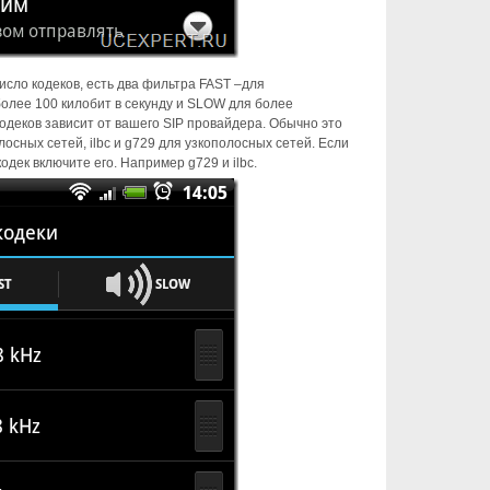
сло кодеков, есть два фильтра FAST –для
олее 100 килобит в секунду и SLOW для более
одеков зависит от вашего SIP провайдера. Обычно это
лосных сетей, ilbc и g729 для узкополосных сетей. Если
дек включите его. Например g729 и ilbc.