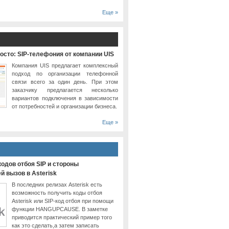
Еще »
осто: SIP-телефония от компании UIS
Компания UIS предлагает комплексный
подход по организации телефонной
связи всего за один день. При этом
заказчику предлагается несколько
вариантов подключения в зависимости
от потребностей и организации бизнеса.
Еще »
одов отбоя SIP и стороны
 вызов в Asterisk
В последних релизах Asterisk есть
возможность получить коды отбоя
Asterisk или SIP-код отбоя при помощи
функции HANGUPCAUSE. В заметке
приводится практический пример того
как это сделать,а затем записать