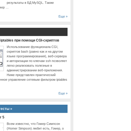
результаты в БД MySQL. Также
имер …
Еще »
iptables при помощи CGI-скриптов
Использование функционала CGI,
скриптов bash (равно как и на другом
языке программирования), веб-сервера
и авторизации по ключам ssh позволяет
легко реализовать полезные в
администрировании веб-приложения.
Ниже представлен практический
ённое управление сетевым фильтром iptables
Еще »
тесты »
r 5
Всем известно, что Гомер Симпсон
(Homer Simpson) любит есть, Гомер, о