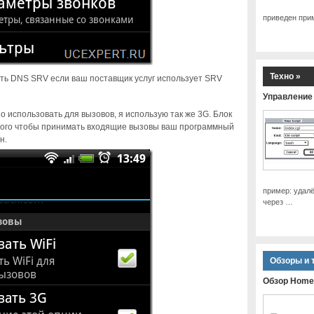
приведен пр
Техно »
ть DNS SRV если ваш поставщик услуг использует SRV
Управление 
 использовать для вызовов, я использую так же 3G. Блок
 того чтобы принимать входящие вызовы ваш программный
н.
пример: удал
через …
Обзоры и 
Обзор Home