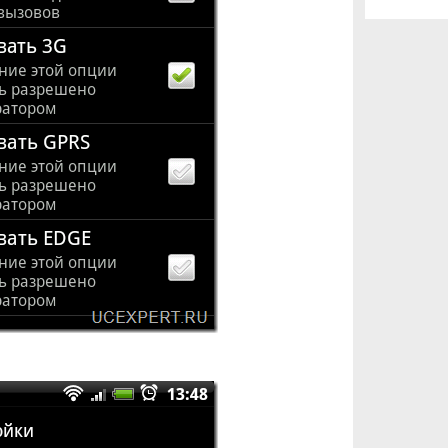
VoIP TDM
Audiocodes
HD Voice
Google Voic
RTP
QoS
IP TV
Tandberg
Citrix
AMR
SPA400
ASR
Прогнозы
D-Link
Unity Conne
Borderless
DNS
IP ТВ
Fixed Mobil
SPA1001
Jabber