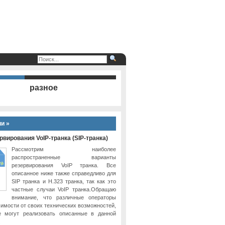
разное
и »
вирования VoIP-транка (SIP-транка)
Рассмотрим наиболее
распространенные варианты
резервирования VoIP транка. Все
описанное ниже также справедливо для
SIP транка и H.323 транка, так как это
частные случаи VoIP транка.Обращаю
внимание, что различные операторы
симости от своих технических возможностей,
е могут реализовать описанные в данной
.