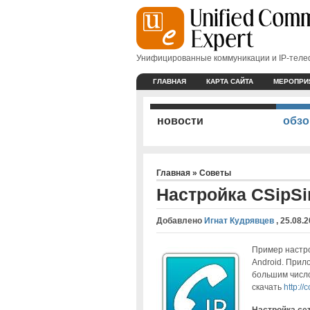
Унифицированные коммуникации и IP-тел
ГЛАВНАЯ
КАРТА САЙТА
МЕРОПРИ
новости
обзо
Главная
»
Советы
Настройка CSipSi
Добавлено
Игнат Кудрявцев
,
25.08.2
Пример настро
Android. Прил
большим число
скачать
http://
Настройка се