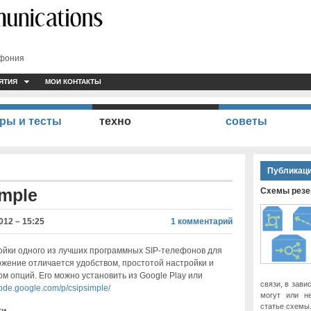
ефония
ЯТИЯ
МОИ КОНТАКТЫ
ры и тесты
техно
советы
Публикаци
mple
Схемы резер
012 – 15:25
1 комментарий
йки одного из лучших программных SIP-телефонов для
ожение отличается удобством, простотой настройки и
м опций. Его можно установить из Google Play или
связи, в зави
code.google.com/p/csipsimple/
могут или н
статье схемы
ти