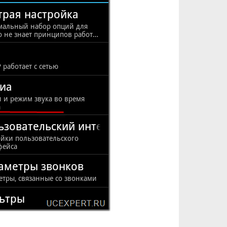
FMC
Cisco Web
MOS
SaaS
Advanced M
Unified Com
Asterisk
Transcoddi
Yota
Унифициро
SIP транк
ALOC
IronPort
PAP2T
Sangoma
Gateway
Видео
Grandstrem
Draytek