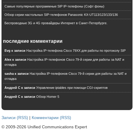
Audiocodes
Самые популярные программные SIP IP-телефоны (Софт фоны)
Мегафон
Обзор серии настольных SIP-телефонов Panasonic KX-UT113/123/133/136
Jitter
Беспроводные 3G и 4G провайдеры Интернет в Санкт-Петербурге.
Cisco Call Manager
FAX
коды мобильных операторов
последние комментарии
Softphone
Evg к записи
Настройка IP-телефона Cisco 79XX для работы по протоколу SIP
Elastix
SPA8000
Alex к записи
Настройка IP-телефонов Cisco 79-й серии для работы за NAT и
Cisco Unified Contact Center
отладка
Google Voice
sasha к записи
Настройка IP-телефонов Cisco 79-й серии для работы за NAT и
Gadgets
отладка
Cisco Unified Communications Manager
Андрей С к записи
Управление iptables при помощи CGI-скриптов
Mediatrix
Андрей С к записи
Обзор Homer 5
Fixed Mobile Convergence
ManageEngine
Virtula Machine
Sangoma
Записи (RSS)
|
Комментарии (RSS)
SPA1001
© 2009-2026 Unified Communications Expert
Grandstrem