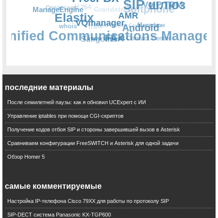
Hardware
Gateway
последние материалы
Unified Communications
SIP шлюз
После семилетней паузы: как я обновил UCExpert с ИИ
G.711
Управление iptables при помощи CGI-скриптов
Voice Quality Monitoring
AMR
Получение кодов отбоя SIP и стороны завершившей вызов в Asterisk
Видео
Сравниваем конфигурации FreeSWITCH и Asterisk для одной задачи
VoIP TDM
Обзор Homer 5
FreePBX
FreeBSD
Android
самые комментируемые
SIP PRI
Настройка IP-телефона Cisco 79XX для работы по протоколу SIP
UC News
SIP-DECT система Panasonic KX-TGP600
VQmanager