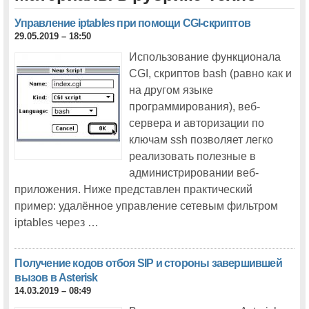
В программу московской Cisco Expo-2011 впервые включен поток
Управление iptables при помощи CGI-скриптов
«Облачные вычисления»
29.05.2019 – 18:50
Две бесплатные путевки на московскую Cisco Expo-2011
Использование функционала
CGI, скриптов bash (равно как и
Компания RRC примет участие в московской Cisco Expo-2011
на другом языке
программирования), веб-
Cisco Connect 2014
сервера и авторизации по
Впервые в программу московской Cisco Connect включен поток
ключам ssh позволяет легко
«Интернет вещей»
реализовать полезные в
Еще одно новшество московской Cisco Connect: поток «Сервисная
администрировании веб-
поддержка Cisco»
приложения. Ниже представлен практический
Информационная безопасность: новинки, тенденции и особенности
пример: удалённое управление сетевым фильтром
рынка на московской Cisco Connect 2014
iptables через …
На московской Cisco Connect 2014 будут представлены новые
технологии построения оптических сетей связи
На московской Cisco Connect 2014 расскажут о современных
Получение кодов отбоя SIP и стороны завершившей
контакт-центрах
вызов в Asterisk
Один из 14 тематических потоков московской Cisco Connect 2014
14.03.2019 – 08:49
будет посвящен инфраструктуре корпоративной сети