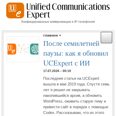
Унифицированные коммуникации и IP-телефония
ГЛАВНАЯ
главное »
После семилетней
КАРТА САЙТА
паузы: как я обновил
МЕРОПРИЯТИЯ
UCExpert с ИИ
Cisco Connect 2013
17.07.2026 – 00:19
Последняя статья на UCExpert
Для участников московской Cisco Connect будет организована
выставка инновационных технологий
вышла в мае 2019 года. Спустя семь
лет я решил не закрывать
Московская Cisco Connect: завтра начинается здесь
накопившийся архив, а обновить
WordPress, оживить старую тему и
Московская конференция Cisco Connect будет транслироваться
онлайн
привести сайт в порядок с помощью
Codex. Рассказываю, что из этого
На московской Cisco Connect-2013 расскажут об образовании XXI
века