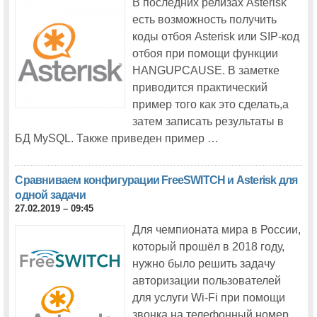
В последних релизах Asterisk
Опубликована программа московской Cisco Connect 2014
есть возможность получить
коды отбоя Asterisk или SIP-код
Поток «Беспроводные сети» будет проведен во второй день работы
московской Cisco Connect 2014
отбоя при помощи функции
HANGUPCAUSE. В заметке
Технологии Cisco для совместной работы на московской Cisco
Connect 2014
приводится практический
пример того как это сделать,а
CiscoExpo 2012
затем записать результаты в
19 ноября состоится виртуальный день Cisco Expo для участников
БД MySQL. Также приведен пример …
программы Cisco Expo Learning Club
За месяц до начала московская Cisco Expo-2012 установила
первый рекорд
Сравниваем конфигурации FreeSWITCH и Asterisk для
одной задачи
Московская Cisco Expo повторила собственный рекорд по
количеству спонсоров и продолжает бить рекорды по числу
27.02.2019 – 09:45
медиапартнеров
Для чемпионата мира в России,
Cisco Connect 2015
который прошёл в 2018 году,
В программу Cisco Connect 2015 будет включён поток
нужно было решить задачу
«Инфраструктура корпоративных сетей»
авторизации пользователей
Все об интернете вещей можно будет узнать на Cisco Connect 2015
для услуги Wi-Fi при помощи
звонка на телефонный номер