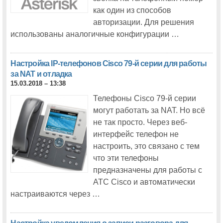
На Cisco Connect – 2015 расскажут расскажут о новинках,
тенденциях и примерах внедрения решений для операторов связи
как один из способов
авторизации. Для решения
На московской конференции Cisco Connect 2015 центрам обработки
данных будет посвящен отдельный поток
использованы аналогичные конфигурации …
Расширение локального производства Cisco: коммутаторы Catalyst
2960-Plus, 2960-X и 3850
Настройка IP-телефонов Cisco 79-й серии для работы
Участники Cisco Connect 2015 узнают как построить эффективный
за NAT и отладка
Контакт-центр
15.03.2018 – 13:38
МОИ КОНТАКТЫ
Телефоны Cisco 79-й серии
могут работать за NAT. Но всё
не так просто. Через веб-
интерфейс телефон не
настроить, это связано с тем
что эти телефоны
предназначены для работы с
АТС Cisco и автоматически
настраиваются через …