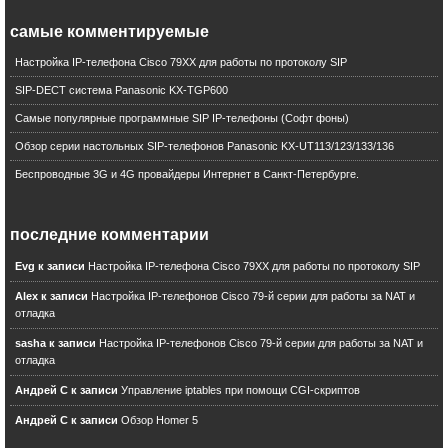
G.722
коды мобильных операторов
самые комментируемые
www
Настройка IP-телефона Cisco 79XX для работы по протоколу SIP
DSS1
SIP-DECT система Panasonic KX-TGP600
Advanced Multimedia System (AMS)
Unified Communications
Самые популярные программные SIP IP-телефоны (Софт фоны)
SPA1001
Обзор серии настольных SIP-телефонов Panasonic KX-UT113/123/133/136
TGP500
Беспроводные 3G и 4G провайдеры Интернет в Санкт-Петербурге.
ЦОД
IP PBX
Федеральное агентство связи
последние комментарии
Virtualization Experience Infrastructure
Evg к записи
Настройка IP-телефона Cisco 79XX для работы по протоколу SIP
Blue.box
Wi-Max
Alex к записи
Настройка IP-телефонов Cisco 79-й серии для работы за NAT и
T.30
отладка
Безопасность. Мошенничество
sasha к записи
Настройка IP-телефонов Cisco 79-й серии для работы за NAT и
Audiocodes
отладка
SPA8000
Андрей С к записи
Управление iptables при помощи CGI-скриптов
Borderless Networks
Андрей С к записи
Обзор Homer 5
Digium
T.38