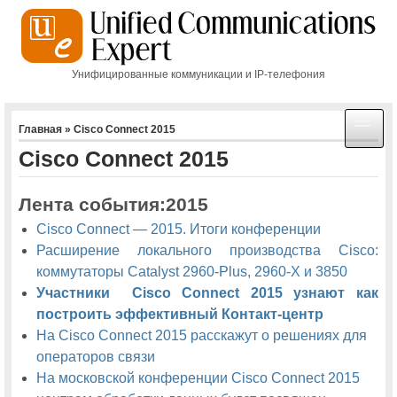
Унифицированные коммуникации и IP-телефония
ГЛАВНАЯ
Главная
» Cisco Connect 2015
Cisco Connect 2015
КАРТА САЙТА
МЕРОПРИЯТИЯ
Лента события:2015
Cisco Connect — 2015. Итоги конференции
Cisco Connect 2013
Расширение локального производства Cisco:
Для участников московской Cisco Connect будет организована
коммутаторы Catalyst 2960-Plus, 2960-X и 3850
выставка инновационных технологий
Участники Cisco Connect 2015 узнают как
Московская Cisco Connect: завтра начинается здесь
построить эффективный Контакт-центр
На Cisco Connect 2015 расскажут о решениях для
Московская конференция Cisco Connect будет транслироваться
операторов связи
онлайн
На московской конференции Cisco Connect 2015
На московской Cisco Connect-2013 расскажут об образовании XXI
века