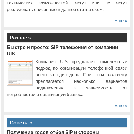
технических возможностей, могут или не могут
В программу московской Cisco Expo-2011 впервые включен поток
реализовать описанные в данной статье схемы.
«Облачные вычисления»
Еще »
Две бесплатные путевки на московскую Cisco Expo-2011
Компания RRC примет участие в московской Cisco Expo-2011
Разное »
Быстро и просто: SIP-телефония от компании
Cisco Connect 2014
UIS
Впервые в программу московской Cisco Connect включен поток
Компания UIS предлагает комплексный
«Интернет вещей»
подход по организации телефонной связи
Еще одно новшество московской Cisco Connect: поток «Сервисная
всего за один день. При этом заказчику
поддержка Cisco»
предлагается несколько вариантов
Информационная безопасность: новинки, тенденции и особенности
подключения в зависимости от
рынка на московской Cisco Connect 2014
потребностей и организации бизнеса.
На московской Cisco Connect 2014 будут представлены новые
технологии построения оптических сетей связи
Еще »
На московской Cisco Connect 2014 расскажут о современных
контакт-центрах
Советы »
Один из 14 тематических потоков московской Cisco Connect 2014
будет посвящен инфраструктуре корпоративной сети
Получение кодов отбоя SIP и стороны