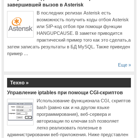
завершившей вызов в Asterisk
Опубликована программа московской Cisco Connect 2014
В последних релизах Asterisk есть
Поток «Беспроводные сети» будет проведен во второй день работы
возможность получить коды отбоя Asterisk
московской Cisco Connect 2014
или SIP-код отбоя при помощи функции
Технологии Cisco для совместной работы на московской Cisco
HANGUPCAUSE. В заметке приводится
Connect 2014
практический пример того как это сделать,а
CiscoExpo 2012
затем записать результаты в БД MySQL. Также приведен
пример …
19 ноября состоится виртуальный день Cisco Expo для участников
программы Cisco Expo Learning Club
Еще »
За месяц до начала московская Cisco Expo-2012 установила
первый рекорд
Техно »
Московская Cisco Expo повторила собственный рекорд по
количеству спонсоров и продолжает бить рекорды по числу
Управление iptables при помощи CGI-скриптов
медиапартнеров
Использование функционала CGI, скриптов
Cisco Connect 2015
bash (равно как и на другом языке
программирования), веб-сервера и
В программу Cisco Connect 2015 будет включён поток
«Инфраструктура корпоративных сетей»
авторизации по ключам ssh позволяет
легко реализовать полезные в
Все об интернете вещей можно будет узнать на Cisco Connect 2015
администрировании веб-приложения. Ниже представлен