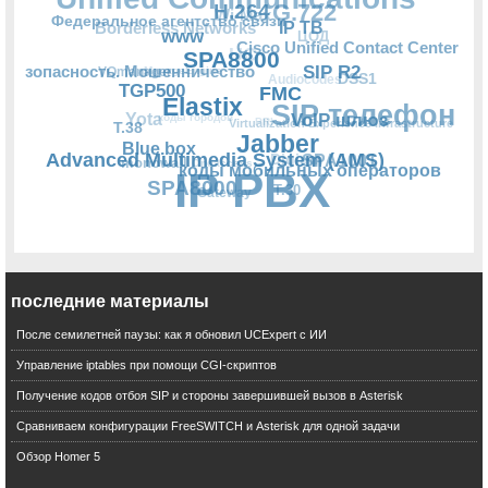
SIP R2
FMC
последние материалы
IP ТВ
VoIP шлюз
После семилетней паузы: как я обновил UCExpert с ИИ
SPA8800
Управление iptables при помощи CGI-скриптов
Cisco Unified Contact Center
Jabber
Получение кодов отбоя SIP и стороны завершившей вызов в Asterisk
H.264
Сравниваем конфигурации FreeSWITCH и Asterisk для одной задачи
SIP телефон
Обзор Homer 5
Elastix