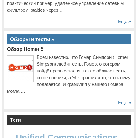
практический пример: удалённое управление сетевым
На Cisco Connect – 2015 расскажут расскажут о новинках,
тенденциях и примерах внедрения решений для операторов связи
фильтром iptables через …
На московской конференции Cisco Connect 2015 центрам обработки
данных будет посвящен отдельный поток
Еще »
Расширение локального производства Cisco: коммутаторы Catalyst
2960-Plus, 2960-X и 3850
Обзоры и тесты »
Участники Cisco Connect 2015 узнают как построить эффективный
Контакт-центр
Обзор Homer 5
Всем известно, что Гомер Симпсон (Homer
МОИ КОНТАКТЫ
Simpson) любит есть, Гомер, о котором
пойдёт речь сегодня, также обожает есть,
но не пончики, а SIP-трафик и то, что к нему
полагается. И фамилия у нашего Гомера,
могла …
Еще »
Теги