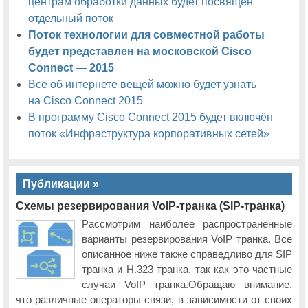
центрам обработки данных будет посвящен
отдельный поток
На московской конференции Cisco Connect-2013 будут
представлены новейшие разработки Cisco для совместной работы
Поток технологии для совместной работы
будет представлен на московской Cisco
Ciscoexpo 2011
Connect — 2015
Ciscoexpo 2011. Ни года без рекорда.
Все об интернете вещей можно будет узнать
на Cisco Connect 2015
Orange поддержит Cisco Expo-2011
В программу Cisco Connect 2015 будет включён
поток «Инфраструктура корпоративных сетей»
В заключительный день работы московской Cisco Expo-2011 будет
проведен поток Managed Services
Впервые будет открыт виртуальный портал Cisco Expo
Публикации »
На московской Cisco Expo 2011 будут показаны решения для
Схемы резервирования VoIP-транка (SIP-транка)
совместной работы
Рассмотрим наиболее распространенные
Обладателями двух бесплатных путевок на московскую
варианты резервирования VoIP транка. Все
конференцию Cisco Expo-2011 стали жители Ташкента и Сургута
описанное ниже также справедливо для SIP
Технологическая группа Cisco TelePresence представит продукты
транка и H.323 транка, так как это частные
обновленного портфеля на московской Cisco Expo-2011
случаи VoIP транка.Обращаю внимание,
Посетителей московской Cisco Expo-2011 ждет небывалая по
что различные операторы связи, в зависимости от своих
размаху выставка инновационных технологий