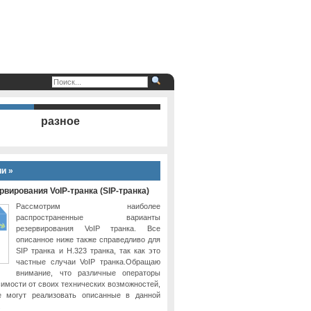
разное
и »
вирования VoIP-транка (SIP-транка)
Рассмотрим наиболее
распространенные варианты
резервирования VoIP транка. Все
описанное ниже также справедливо для
SIP транка и H.323 транка, так как это
частные случаи VoIP транка.Обращаю
внимание, что различные операторы
симости от своих технических возможностей,
е могут реализовать описанные в данной
.