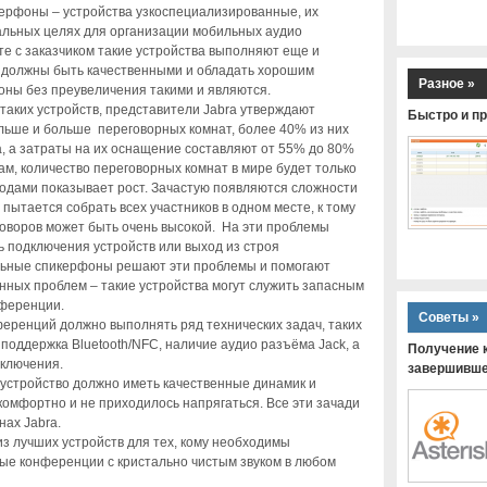
ерфоны – устройства узкоспециализированные, их
альных целях для организации мобильных аудио
те с заказчиком такие устройства выполняют еще и
, должны быть качественными и обладать хорошим
Разное »
ны без преувеличения такими и являются.
таких устройств, представители Jabra утверждают
Быстро и пр
льше и больше переговорных комнат, более 40% из них
, а затраты на их оснащение составляют от 55% до 80%
ам, количество переговорных комнат в мире будет только
годами показывает рост. Зачастую появляются сложности
пытается собрать всех участников в одном месте, к тому
говоров может быть очень высокой. На эти проблемы
 подключения устройств или выход из строя
льные спикерфоны решают эти проблемы и помогают
нных проблем – такие устройства могут служить запасным
ференции.
Советы »
еренций должно выполнять ряд технических задач, таких
), поддержка Bluetooth/NFC, наличие аудио разъёма Jack, а
Получение к
дключения.
завершившей
 устройство должно иметь качественные динамик и
омфортно и не приходилось напрягаться. Все эти зачади
ах Jabra.
з лучших устройств для тех, кому необходимы
ые конференции с кристально чистым звуком в любом