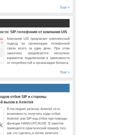
Еще »
осто: SIP-телефония от компании UIS
Компания UIS предлагает комплексный
подход по организации телефонной
связи всего за один день. При этом
заказчику предлагается несколько
вариантов подключения в зависимости
от потребностей и организации бизнеса.
Еще »
одов отбоя SIP и стороны
 вызов в Asterisk
В последних релизах Asterisk есть
возможность получить коды отбоя
Asterisk или SIP-код отбоя при помощи
функции HANGUPCAUSE. В заметке
приводится практический пример того
как это сделать,а затем записать