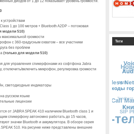
жённых диодов от 1 до 12 показывает уровень громкости.
0
 к устройствам
lass 1 до 100 метров + Bluetooth A2DP – потоковая
я модели 510)
а максимальной громкости
Теги
офон с 360-градусным охватом – все участники
руга без проблем
ра
(только для модели 510)
я для управления спикерфонами из софтфона Jabra
ку, отключить/включить микрофон, регулировка громкости
йн, светодиодные индикаторы
на русском языке
ительные лицензии
тся от JABRA SPEAK 410 наличием Bluetooth class 1 и
щим спикерфону автономно работать до 15 часов,
твуют значки Bluetooth и аккумулятора. В обзоре серия
 SPEAK 510. На рисунке ниже представлены внешние