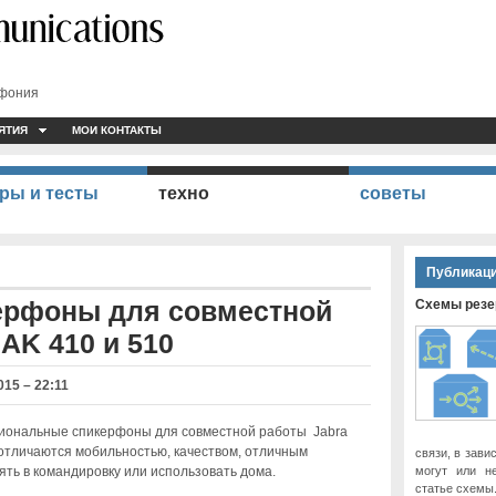
ефония
ЯТИЯ
МОИ КОНТАКТЫ
ры и тесты
техно
советы
Публикаци
ерфоны для совместной
Схемы резер
AK 410 и 510
015 – 22:11
иональные спикерфоны для совместной работы Jabra
отличаются мобильностью, качеством, отличным
связи, в зави
зять в командировку или использовать дома.
могут или н
статье схемы