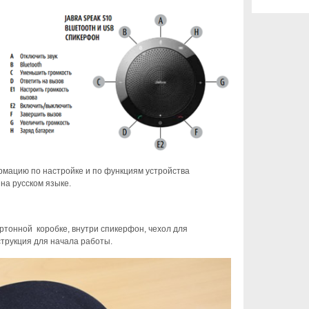
SIP транк
Виртуальта
Мегафон
ACD
Gateway
Panasonic
RTP
Voice Qualit
Webex
IP ТВ
Freeswitch
рмацию по настройке и по функциям устройства
R Factor
 на русском языке.
Audiocodes
UCCX
T.38
ртонной коробке, внутри спикерфон, чехол для
Россвязь
трукция для начала работы.
PAP2T
коды город
Druid OSE
Yota
Новости