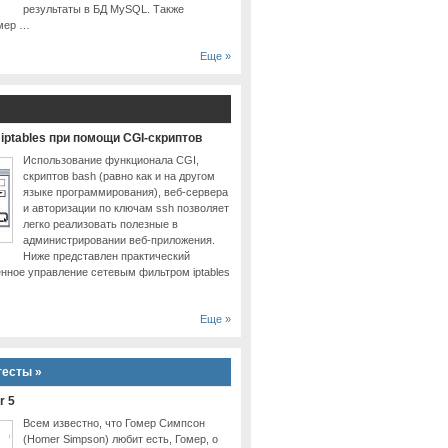
результаты в БД MySQL. Также
имер …
Еще »
iptables при помощи CGI-скриптов
Использование функционала CGI,
скриптов bash (равно как и на другом
языке программирования), веб-сервера
и авторизации по ключам ssh позволяет
легко реализовать полезные в
администрировании веб-приложения.
Ниже представлен практический
ённое управление сетевым фильтром iptables
Еще »
тесты »
r 5
Всем известно, что Гомер Симпсон
(Homer Simpson) любит есть, Гомер, о