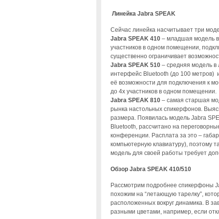
Линейка Jabra SPEAK
Сейчас линейка насчитывает три моде
Jabra SPEAK 410
– младшая модель в
участников в одном помещении, подкл
существенно ограничивает возможнос
Jabra SPEAK 510
– средняя модель в
интерфейс Bluetooth (до 100 метров)
её возможности для подключения к м
до 4х участников в одном помещении.
Jabra SPEAK 810
– самая старшая мо
рынка настольных спикерфонов. Выяс
размера. Появилась модель Jabra SPE
Bluetooth, рассчитано на переговорны
конференции. Расплата за это – габар
компьютерную клавиатуру), поэтому та
модель для своей работы требует доп
Обзор Jabra SPEAK 410/510
Рассмотрим подробнее спикерфоны Ja
похожим на “летающую тарелку”, кот
расположенных вокруг динамика. В зав
разными цветами, например, если отк