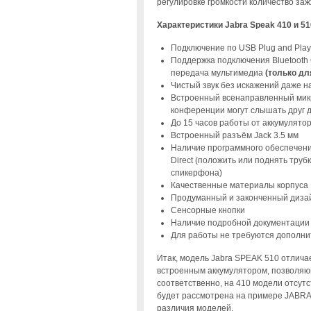
регулировке громкости количество заж
Характеристики Jabra Speak 410 и 51
Подключение по USB Plug and Play
Поддержка подключения Bluetooth C
передача мультимедиа
(только дл
Чистый звук без искажений даже н
Встроенный всенаправленный микр
конференции могут слышать друг д
До 15 часов работы от аккумулято
Встроенный разъём Jack 3.5 мм
Наличие программного обеспечени
Direct (положить или поднять труб
спикерфона)
Качественные материалы корпуса
Продуманный и законченный диза
Сенсорные кнопки
Наличие подробной документации 
Для работы не требуются дополн
Итак, модель Jabra SPEAK 510 отличае
встроенным аккумулятором, позволяю
соответственно, на 410 модели отсутс
будет рассмотрена на примере JABRA
различия моделей.