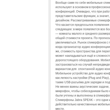
Вообще сами по себе мобильные спик
используют в основном в профессион
конференций. Очевидно, что при рабо
представительские функции, а значит
дизайном. Рассматриваемые спикерфо
Что касается предпосылок появления 
следующее: в мире появляется все бо
— комнаты малого и среднего размера
общей стоимости проекта. По прогноз
увеличиваться. Рынок спикерфонов с 
когда организатор аудио конференции 
же, стоимость пространства для пере
может накладываться ещё и сложность
дорогостоящего оборудования. Моби
застраховаться на случай непредвиде
вариантом для спонтанной аудио кон
Мобильное устройство для аудио конф
как легкость настройки (Plug and Play
также USB-разъёма для зарядки и по
Не менее важны акустические задачи,
микрофон, чтобы собеседникам было к
были учтены и выполнены в спикерфон
Спикерфоны Jabra SPEAK – это одни и
действительно качественные мобильн
месте.