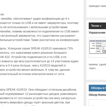
приведен пр
ли:
 линейке, обеспечивает аудио конференцию до 4-х
ючается только по USB и не имеет аккумулятора, поэтому
Техно »
ть её использования с мобильными устройствами.
 линейке, помимо возможности подключения по USB имеет
Управление 
 и встроенный аккумулятор, что существенно расширяет
обильным устройствам. Также рассчитана на конференцию
дель. Успешная серия SPEAK 410/510 завоевала 73%
нилось, что заказчикам нужно решение большего
AK 810. Устройство подключается и по USB, и по
е комнаты где могу расположиться до 14 участников аудио
пример: удал
иты в 3-4 раза больше, чем у 410/510 моделей (с
через …
кое устройство менее мобильно. К тому же, данная
олнительный источник электропитания от сети.
Обзоры и 
bra SPEAK 410/510. Они обладают отличным дизайном,
орый подчеркивают 12 разноцветных диодов, равномерно
Обзор Home
исимости от состояния устройства они могу загораться
лючить микрофон диоды горят красным цветом, при