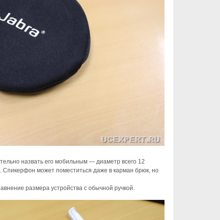
CiscoConne
Книги
Asterisk App
Loss
Borderless
Catalyst
IP-телефон
Grandstrem
коды сотов
Cisco Call 
FXO
Unity Conne
AMR
AMS. h.325
SIP PRI
ЦОД
тельно назвать его мобильным — диаметр всего 12
. Спикерфон может поместиться даже в карман брюк, но
FreePBX
Tandberg
авнение размера устройства с обычной ручкой.
monowall