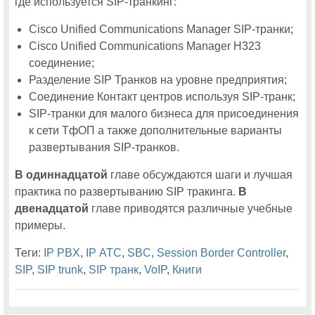
где используется SIP-транкинг:
Cisco Unified Communications Manager SIP-транки;
Cisco Unified Communications Manager H323
соединение;
Разделение SIP Транков на уровне предприятия;
Соединение Контакт центров используя SIP-транк;
SIP-транки для малого бизнеса для присоединения
к сети ТфОП а также дополнительные варианты
развертывания SIP-транков.
В одиннадцатой
главе обсуждаются шаги и лучшая
практика по развертыванию SIP тракинга.
В
двенадцатой
главе приводятся различные учебные
примеры.
Теги:
IP PBX
,
IP АТС
,
SBC
,
Session Border Controller
,
SIP
,
SIP trunk
,
SIP транк
,
VoIP
,
Книги