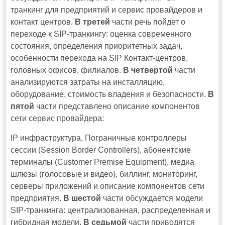
На Cisco Connect – 2015 расскажут расскажут о новинках,
транкинг для предприятий и сервис провайдеров и
тенденциях и примерах внедрения решений для операторов связи
контакт центров.
В третей
части речь пойдет о
На московской конференции Cisco Connect 2015 центрам обработки
данных будет посвящен отдельный поток
переходе к SIP-транкингу: оценка современного
состояния, определения приоритетных задач,
Расширение локального производства Cisco: коммутаторы Catalyst
2960-Plus, 2960-X и 3850
особенности перехода на SIP Контакт-центров,
головных офисов, филиалов.
В четвертой
части
Участники Cisco Connect 2015 узнают как построить эффективный
Контакт-центр
анализируются затраты на инсталляцию,
МОИ КОНТАКТЫ
оборудование, стоимость владения и безопасности.
В
пятой
части представлено описание компонентов
сети сервис провайдера:
IP инфраструктура, Пограничные контроллеры
сессии (Session Border Controllers), абонентские
терминалы (Customer Premise Equipment), медиа
шлюзы (голосовые и видео), биллинг, мониторинг,
серверы приложений и описание компонентов сети
предприятия.
В шестой
части обсуждается модели
SIP-транкинга: централизованная, распределенная и
гибридная модели.
В седьмой
части приводятся