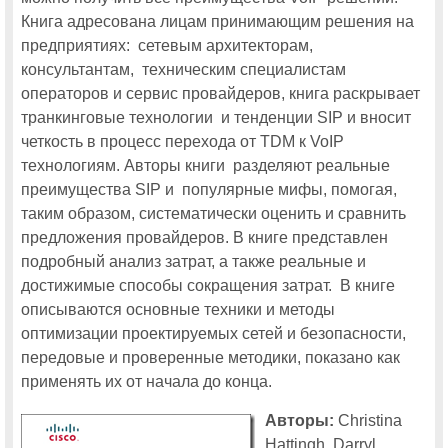
Книга адресована лицам принимающим решения на
В программу московской Cisco Expo-2011 впервые включен поток
«Облачные вычисления»
предприятиях: сетевым архитекторам,
консультантам, техническим специалистам
Две бесплатные путевки на московскую Cisco Expo-2011
операторов и сервис провайдеров, книга раскрывает
Компания RRC примет участие в московской Cisco Expo-2011
транкинговые технологии и тенденции SIP и вносит
четкость в процесс перехода от TDM к VoIP
Cisco Connect 2014
технологиям. Авторы книги разделяют реальные
преимущества SIP и популярные мифы, помогая,
Впервые в программу московской Cisco Connect включен поток
«Интернет вещей»
таким образом, систематически оценить и сравнить
предложения провайдеров. В книге представлен
Еще одно новшество московской Cisco Connect: поток «Сервисная
поддержка Cisco»
подробный анализ затрат, а также реальные и
достижимые способы сокращения затрат. В книге
Информационная безопасность: новинки, тенденции и особенности
рынка на московской Cisco Connect 2014
описываются основные техники и методы
оптимизации проектируемых сетей и безопасности,
На московской Cisco Connect 2014 будут представлены новые
технологии построения оптических сетей связи
передовые и проверенные методики, показано как
На московской Cisco Connect 2014 расскажут о современных
применять их от начала до конца.
контакт-центрах
Авторы:
Christina
Один из 14 тематических потоков московской Cisco Connect 2014
будет посвящен инфраструктуре корпоративной сети
Hattingh, Darryl