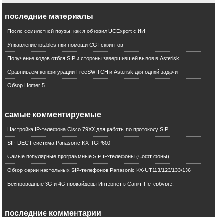
Федеральное агентство связи
последние материалы
Лицензирование
Hosted PBX
После семилетней паузы: как я обновил UCExpert с ИИ
Thirdlane
Управление iptables при помощи CGI-скриптов
Unified Communications Manager
SIP телефон
Получение кодов отбоя SIP и стороны завершившей вызов в Asterisk
H.264
Сравниваем конфигурации FreeSWITCH и Asterisk для одной задачи
Unity Connection
Обзор Homer 5
Webex
FAX
UC News
самые комментируемые
D-Link
Настройка IP-телефона Cisco 79XX для работы по протоколу SIP
SPA8800
SIP-DECT система Panasonic KX-TGP600
Google Voice
Digium
Самые популярные программные SIP IP-телефоны (Софт фоны)
Borderless Mobility
Обзор серии настольных SIP-телефонов Panasonic KX-UT113/123/133/136
R Factor
Беспроводные 3G и 4G провайдеры Интернет в Санкт-Петербурге.
Oneaccess
VoIP-GSM
Elastix
последние комментарии