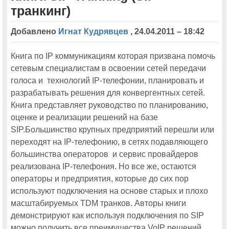
транкинг)
На московской конференции Cisco Connect-2013 будут
представлены новейшие разработки Cisco для совместной работы
Добавлено
Игнат Кудрявцев
,
24.04.2011 – 18:42
Ciscoexpo 2011
Книга по IP коммуникациям которая призвана помочь
Ciscoexpo 2011. Ни года без рекорда.
сетевым специалистам в освоении сетей передачи
голоса и технологий IP-телефонии, планировать и
Orange поддержит Cisco Expo-2011
разрабатывать решения для конвергентных сетей.
Книга представляет руководство по планированию,
В заключительный день работы московской Cisco Expo-2011 будет
проведен поток Managed Services
оценке и реализации решений на базе
SIP.Большинство крупных предприятий перешли или
Впервые будет открыт виртуальный портал Cisco Expo
переходят на IP-телефонию, в сетях подавляющего
На московской Cisco Expo 2011 будут показаны решения для
большинства операторов и сервис провайдеров
совместной работы
реализована IP-телефония. Но все же, остаются
Обладателями двух бесплатных путевок на московскую
операторы и предприятия, которые до сих пор
конференцию Cisco Expo-2011 стали жители Ташкента и Сургута
используют подключения на основе старых и плохо
Технологическая группа Cisco TelePresence представит продукты
обновленного портфеля на московской Cisco Expo-2011
масштабируемых TDM транков. Авторы книги
демонстрируют как используя подключения по SIP
Посетителей московской Cisco Expo-2011 ждет небывалая по
размаху выставка инновационных технологий
можно получить все преимущества VoIP решений.