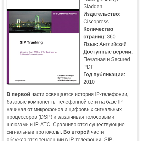
Опубликована программа московской Cisco Connect 2014
Sladden
Издательство:
Поток «Беспроводные сети» будет проведен во второй день работы
Ciscopress
московской Cisco Connect 2014
Количество
Технологии Cisco для совместной работы на московской Cisco
Connect 2014
страниц:
360
Язык:
Английский
CiscoExpo 2012
Доступные версии:
Печатная и Secured
19 ноября состоится виртуальный день Cisco Expo для участников
программы Cisco Expo Learning Club
PDF
Год публикации:
За месяц до начала московская Cisco Expo-2012 установила
первый рекорд
2010
Московская Cisco Expo повторила собственный рекорд по
количеству спонсоров и продолжает бить рекорды по числу
В первой
части освящается история IP-телефонии,
медиапартнеров
базовые компоненты телефонной сети на базе IP
Cisco Connect 2015
начиная от микрофонов и цифровых сигнальных
В программу Cisco Connect 2015 будет включён поток
процессоров (DSP) и заканчивая голосовыми
«Инфраструктура корпоративных сетей»
шлюзами и IP-АТС. Сравниваются существующие
Все об интернете вещей можно будет узнать на Cisco Connect 2015
сигнальные протоколы.
Во второй
части
обсуждаются тенденции в IP-телефонии- SIP-