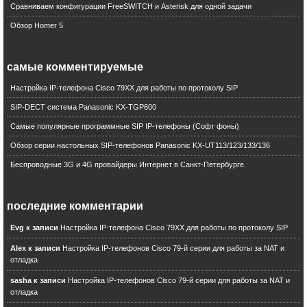
Yota
Сравниваем конфигурации FreeSWITCH и Asterisk для одной задачи
События
Обзор Homer 5
VoIP
PoE
Webex
самые комментируемые
Cisco Call Manager
Настройка IP-телефона Cisco 79XX для работы по протоколу SIP
IP TV
SIP-DECT система Panasonic KX-TGP600
Унифицированные коммуникации
H.323
Самые популярные программные SIP IP-телефоны (Софт фоны)
Skype Connect
Обзор серии настольных SIP-телефонов Panasonic KX-UT113/123/133/136
SCCP
Беспроводные 3G и 4G провайдеры Интернет в Санкт-Петербурге.
коды мобильных операторов
Security
SPA8000
последние комментарии
Unity Connection
Evg к записи
Настройка IP-телефона Cisco 79XX для работы по протоколу SIP
4G
Oneaccess
Alex к записи
Настройка IP-телефонов Cisco 79-й серии для работы за NAT и
коды сотовых операторов
отладка
monowall
sasha к записи
Настройка IP-телефонов Cisco 79-й серии для работы за NAT и
DSS1
отладка
Audiocodes