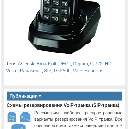
Теги:
Asterisk
,
Broadsoft
,
DECT
,
Digium
,
G.722
,
HD
Voice
,
Panasonic
,
SIP
,
TGP500
,
VoIP
,
Новости
Публикации »
Схемы резервирования VoIP-транка (SIP-транка)
Рассмотрим наиболее распространенные
варианты резервирования VoIP транка. Все
описанное ниже также справедливо для SIP