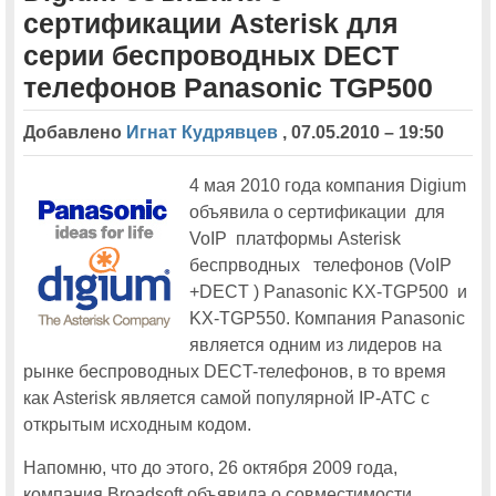
сертификации Asterisk для
На московской конференции Cisco Connect-2013 будут
представлены новейшие разработки Cisco для совместной работы
серии беспроводных DECT
телефонов Panasonic TGP500
Ciscoexpo 2011
Добавлено
Игнат Кудрявцев
,
07.05.2010 – 19:50
Ciscoexpo 2011. Ни года без рекорда.
Orange поддержит Cisco Expo-2011
4 мая 2010 года компания Digium
объявила о сертификации для
В заключительный день работы московской Cisco Expo-2011 будет
VoIP платформы Asterisk
проведен поток Managed Services
беспрводных телефонов (VoIP
Впервые будет открыт виртуальный портал Cisco Expo
+DECT ) Panasonic KX-TGP500 и
KX-TGP550. Компания Panasonic
На московской Cisco Expo 2011 будут показаны решения для
совместной работы
является одним из лидеров на
рынке беспроводных DECT-телефонов, в то время
Обладателями двух бесплатных путевок на московскую
конференцию Cisco Expo-2011 стали жители Ташкента и Сургута
как Asterisk является самой популярной IP-АТС с
открытым исходным кодом.
Технологическая группа Cisco TelePresence представит продукты
обновленного портфеля на московской Cisco Expo-2011
Напомню, что до этого, 26 октября 2009 года,
Посетителей московской Cisco Expo-2011 ждет небывалая по
размаху выставка инновационных технологий
компания Broadsoft объявила о совместимости