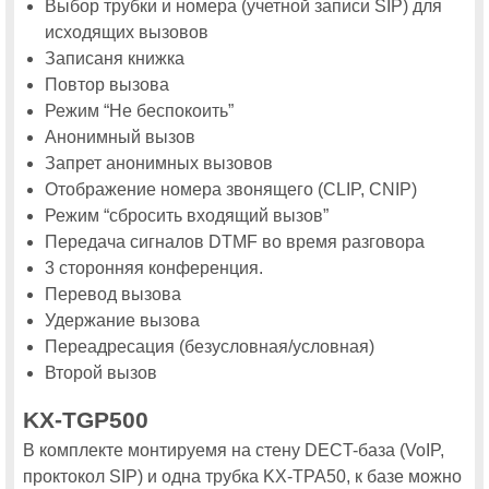
Выбор трубки и номера (учетной записи SIP) для
На Cisco Connect – 2015 расскажут расскажут о новинках,
тенденциях и примерах внедрения решений для операторов связи
исходящих вызовов
Записаня книжка
На московской конференции Cisco Connect 2015 центрам обработки
данных будет посвящен отдельный поток
Повтор вызова
Расширение локального производства Cisco: коммутаторы Catalyst
Режим “Не беспокоить”
2960-Plus, 2960-X и 3850
Анонимный вызов
Участники Cisco Connect 2015 узнают как построить эффективный
Запрет анонимных вызовов
Контакт-центр
Отображение номера звонящего (CLIP, CNIP)
МОИ КОНТАКТЫ
Режим “сбросить входящий вызов”
Передача сигналов DTMF во время разговора
3 сторонняя конференция.
Перевод вызова
Удержание вызова
Переадресация (безусловная/условная)
Второй вызов
KX-TGP500
В комплекте монтируемя на стену DECT-база (VoIP,
проктокол SIP) и одна трубка KX-TPA50, к базе можно