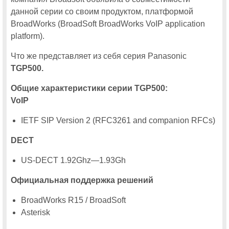
данной серии со своим продуктом, платформой
В программу московской Cisco Expo-2011 впервые включен поток
«Облачные вычисления»
BroadWorks (BroadSoft BroadWorks VoIP application
Две бесплатные путевки на московскую Cisco Expo-2011
platform).
Что же представляет из себя серия Panasonic
Компания RRC примет участие в московской Cisco Expo-2011
TGP500.
Cisco Connect 2014
Общие характеристики серии
TGP500
:
VoIP
Впервые в программу московской Cisco Connect включен поток
«Интернет вещей»
IETF SIP Version 2 (RFC3261 and companion RFCs)
Еще одно новшество московской Cisco Connect: поток «Сервисная
поддержка Cisco»
DECT
Информационная безопасность: новинки, тенденции и особенности
рынка на московской Cisco Connect 2014
US-DECT 1.92Ghz—1.93Gh
На московской Cisco Connect 2014 будут представлены новые
технологии построения оптических сетей связи
Официальная поддержка решений
На московской Cisco Connect 2014 расскажут о современных
контакт-центрах
BroadWorks R15 / BroadSoft
Asterisk
Один из 14 тематических потоков московской Cisco Connect 2014
будет посвящен инфраструктуре корпоративной сети