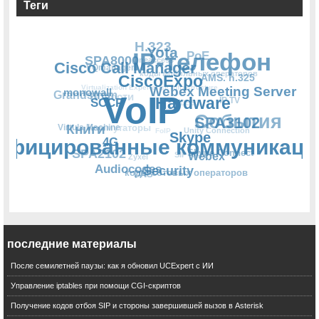
Теги
Webex Meeting Server
Hardware
последние материалы
IP-телефон
SPA3102
После семилетней паузы: как я обновил UCExpert с ИИ
CiscoExpo
Управление iptables при помощи CGI-скриптов
AMS. h.325
Skype
Получение кодов отбоя SIP и стороны завершившей вызов в Asterisk